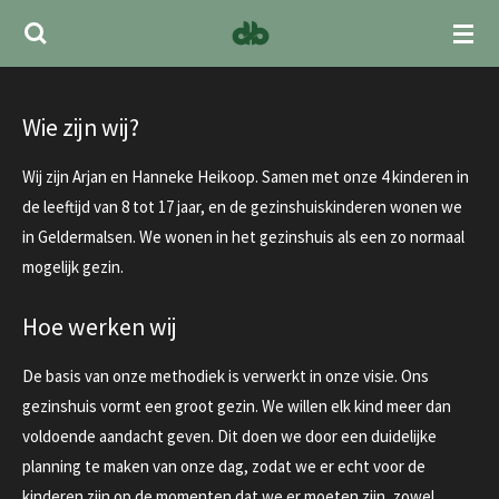
Ga
direct
naar
de
Wie zijn wij?
hoofdinhoud
Wij zijn Arjan en Hanneke Heikoop. Samen met onze 4 kinderen in
de leeftijd van 8 tot 17 jaar, en de gezinshuiskinderen wonen we
in Geldermalsen. We wonen in het gezinshuis als een zo normaal
mogelijk gezin.
Hoe werken wij
De basis van onze methodiek is verwerkt in onze visie. Ons
gezinshuis vormt een groot gezin. We willen elk kind meer dan
voldoende aandacht geven. Dit doen we door een duidelijke
planning te maken van onze dag, zodat we er echt voor de
kinderen zijn op de momenten dat we er moeten zijn, zowel